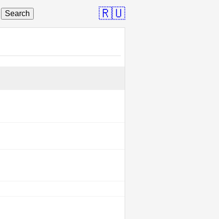
🇷🇺
Search