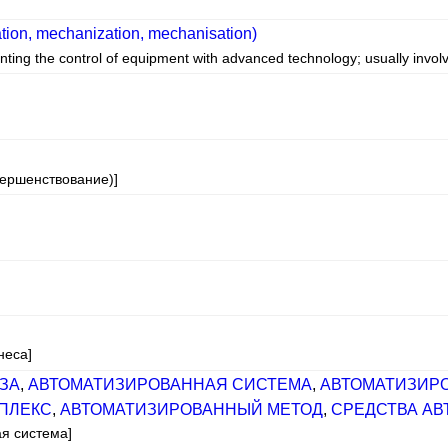
tion, mechanization, mechanisation)
enting the control of equipment with advanced technology; usually invol
вершенствование)]
неса]
ЗА
,
АВТОМАТИЗИРОВАННАЯ СИСТЕМА
,
АВТОМАТИЗИР
ПЛЕКС
,
АВТОМАТИЗИРОВАННЫЙ МЕТОД
,
СРЕДСТВА А
ая система]