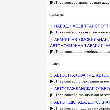
[RuThes concept: транспортная авар
hyponym
НАЕЗД
,
НАЕЗД ТРАНСПОРТ
[RuThes concept: наезд транспортно
АВАРИЯ АВТОМОБИЛЬНАЯ
,
АВТОМОБИЛЬНАЯ АВАРИЯ
,
А
[RuThes concept: автомобильная ав
related
АВТОСТРАХОВАНИЕ
,
АВТОС
[RuThes concept: страхование автом
АВТОГРАЖДАНСКАЯ ОТВЕТ
[RuThes concept: гражданская ответ
АВТОПОДСТАВА
,
ДОРОЖНАЯ
[RuThes concept: подстава на дороге