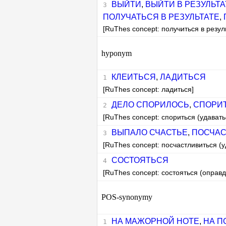
ВЫЙТИ
,
ВЫЙТИ В РЕЗУЛЬТА
ПОЛУЧАТЬСЯ В РЕЗУЛЬТАТЕ
,
[RuThes concept: получиться в резул
hyponym
КЛЕИТЬСЯ
,
ЛАДИТЬСЯ
[RuThes concept: ладиться]
ДЕЛО СПОРИЛОСЬ
,
СПОРИ
[RuThes concept: спориться (удавать
ВЫПАЛО СЧАСТЬЕ
,
ПОСЧАС
[RuThes concept: посчастливиться (у
СОСТОЯТЬСЯ
[RuThes concept: состояться (оправ
POS-synonymy
НА МАЖОРНОЙ НОТЕ
,
НА П