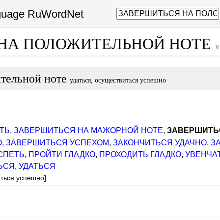
nguage RuWordNet
 НА ПОЛОЖИТЕЛЬНОЙ НОТЕ
v
ительной ноте
удаться, осуществиться успешно
ТЬ
,
ЗАВЕРШИТЬСЯ НА МАЖОРНОЙ НОТЕ
,
ЗАВЕРШИТЬ
О
,
ЗАВЕРШИТЬСЯ УСПЕХОМ
,
ЗАКОНЧИТЬСЯ УДАЧНО
,
З
СПЕТЬ
,
ПРОЙТИ ГЛАДКО
,
ПРОХОДИТЬ ГЛАДКО
,
УВЕНЧА
ЬСЯ
,
УДАТЬСЯ
иться успешно]