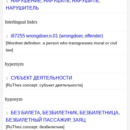
НАРУШЕНИЕ
,
НАРУШАТЬ
,
НАРУШИТЬ
,
НАРУШИТЕЛЬ
Interlingual Index
i87255 wrongdoer.n.01 (wrongdoer, offender)
[Wordnet definition: a person who transgresses moral or civil
law]
hypernym
СУБЪЕКТ ДЕЯТЕЛЬНОСТИ
[RuThes concept: субъект деятельности]
hyponym
БЕЗ БИЛЕТА
,
БЕЗБИЛЕТНИК
,
БЕЗБИЛЕТНИЦА
,
БЕЗБИЛЕТНЫЙ ПАССАЖИР
,
ЗАЯЦ
[RuThes concept: безбилетник]