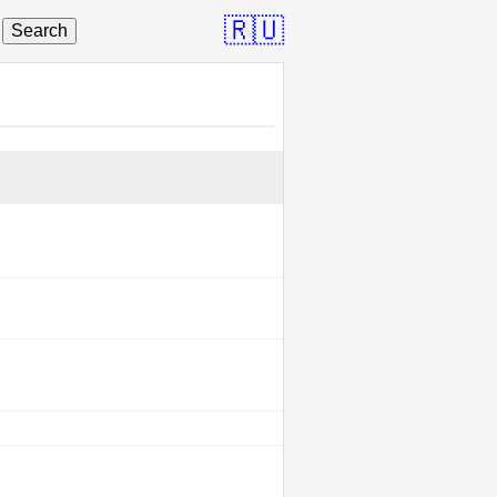
🇷🇺
Search