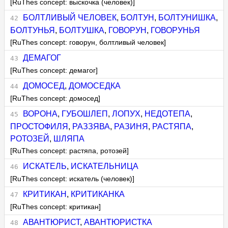
[RuThes concept: выскочка (человек)]
БОЛТЛИВЫЙ ЧЕЛОВЕК
,
БОЛТУН
,
БОЛТУНИШКА
,
БОЛТУНЬЯ
,
БОЛТУШКА
,
ГОВОРУН
,
ГОВОРУНЬЯ
[RuThes concept: говорун, болтливый человек]
ДЕМАГОГ
[RuThes concept: демагог]
ДОМОСЕД
,
ДОМОСЕДКА
[RuThes concept: домосед]
ВОРОНА
,
ГУБОШЛЕП
,
ЛОПУХ
,
НЕДОТЕПА
,
ПРОСТОФИЛЯ
,
РАЗЗЯВА
,
РАЗИНЯ
,
РАСТЯПА
,
РОТОЗЕЙ
,
ШЛЯПА
[RuThes concept: растяпа, ротозей]
ИСКАТЕЛЬ
,
ИСКАТЕЛЬНИЦА
[RuThes concept: искатель (человек)]
КРИТИКАН
,
КРИТИКАНКА
[RuThes concept: критикан]
АВАНТЮРИСТ
,
АВАНТЮРИСТКА