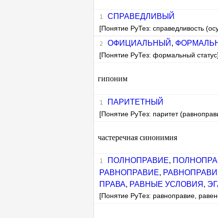
СПРАВЕДЛИВЫЙ
[Понятие РуТез: справедливость (осу
ОФИЦИАЛЬНЫЙ
,
ФОРМАЛЬ
[Понятие РуТез: формальный статус
гипоним
ПАРИТЕТНЫЙ
[Понятие РуТез: паритет (равноправ
частеречная синонимия
ПОЛНОПРАВИЕ
,
ПОЛНОПРА
РАВНОПРАВИЕ
,
РАВНОПРАВИ
ПРАВА
,
РАВНЫЕ УСЛОВИЯ
,
Э
[Понятие РуТез: равноправие, равен