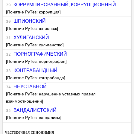
КОРРУМПИРОВАННЫЙ
,
КОРРУПЦИОННЫЙ
[Понятие РуТез: коррупция]
ШПИОНСКИЙ
[Понятие РуТез: шпионаж]
ХУЛИГАНСКИЙ
[Понятие РуТез: хулиганство]
ПОРНОГРАФИЧЕСКИЙ
[Понятие РуТез: порнография]
КОНТРАБАНДНЫЙ
[Понятие РуТез: контрабанда]
НЕУСТАВНОЙ
[Понятие РуТез: нарушение уставных правил
взаимоотношений]
ВАНДАЛИСТСКИЙ
[Понятие РуТез: вандализм]
частеречная синонимия