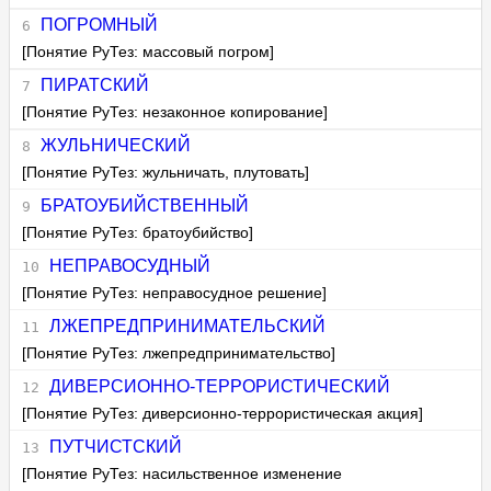
ПОГРОМНЫЙ
[Понятие РуТез: массовый погром]
ПИРАТСКИЙ
[Понятие РуТез: незаконное копирование]
ЖУЛЬНИЧЕСКИЙ
[Понятие РуТез: жульничать, плутовать]
БРАТОУБИЙСТВЕННЫЙ
[Понятие РуТез: братоубийство]
НЕПРАВОСУДНЫЙ
[Понятие РуТез: неправосудное решение]
ЛЖЕПРЕДПРИНИМАТЕЛЬСКИЙ
[Понятие РуТез: лжепредпринимательство]
ДИВЕРСИОННО-ТЕРРОРИСТИЧЕСКИЙ
[Понятие РуТез: диверсионно-террористическая акция]
ПУТЧИСТСКИЙ
[Понятие РуТез: насильственное изменение