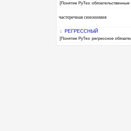
[Понятие РуТез: обязательственные
частеречная синонимия
РЕГРЕССНЫЙ
[Понятие РуТез: регрессное обязате