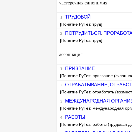
частеречная синонимия
ТРУДОВОЙ
[Понятие РуТез: труд]
ПОТРУДИТЬСЯ
,
ПРОРАБОТ
[Понятие РуТез: труд]
ассоциация
ПРИЗВАНИЕ
[Понятие РуТез: призвание (склоннос
ОТРАБАТЫВАНИЕ
,
ОТРАБОТ
[Понятие РуТез: отработать (возмест
МЕЖДУНАРОДНАЯ ОРГАНИЗ
[Понятие РуТез: международная орг
РАБОТЫ
[Понятие РуТез: работы (трудовая д