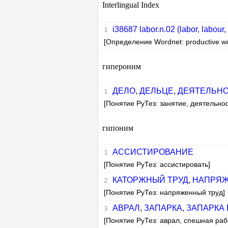
Interlingual Index
i38687 labor.n.02 (labor, labour, t
[Определение Wordnet: productive wor
гипероним
ДЕЛО
,
ДЕЛЬЦЕ
,
ДЕЯТЕЛЬН
[Понятие РуТез: занятие, деятельнос
гипоним
АССИСТИРОВАНИЕ
[Понятие РуТез: ассистировать]
КАТОРЖНЫЙ ТРУД
,
НАПРЯЖ
[Понятие РуТез: напряженный труд]
АВРАЛ
,
ЗАПАРКА
,
ЗАПАРКА 
[Понятие РуТез: аврал, спешная раб