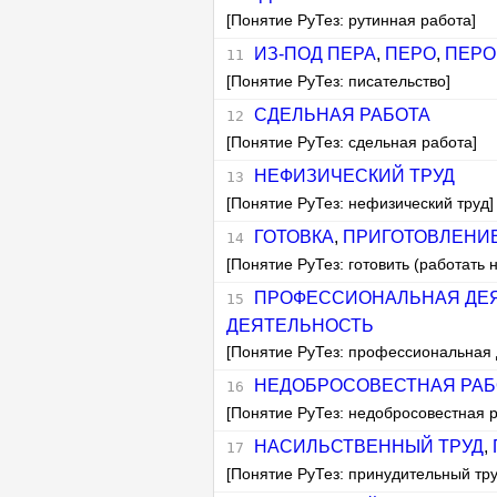
[Понятие РуТез: рутинная работа]
ИЗ-ПОД ПЕРА
,
ПЕРО
,
ПЕРО
[Понятие РуТез: писательство]
СДЕЛЬНАЯ РАБОТА
[Понятие РуТез: сдельная работа]
НЕФИЗИЧЕСКИЙ ТРУД
[Понятие РуТез: нефизический труд]
ГОТОВКА
,
ПРИГОТОВЛЕНИ
[Понятие РуТез: готовить (работать
ПРОФЕССИОНАЛЬНАЯ ДЕ
ДЕЯТЕЛЬНОСТЬ
[Понятие РуТез: профессиональная 
НЕДОБРОСОВЕСТНАЯ РАБ
[Понятие РуТез: недобросовестная 
НАСИЛЬСТВЕННЫЙ ТРУД
,
[Понятие РуТез: принудительный тру