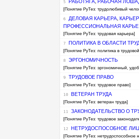
РАБОТЯГА
,
РАБОЧАЯ ЛОША
[Понятие РуТез: трудолюбивый чело
ДЕЛОВАЯ КАРЬЕРА
,
КАРЬЕ
ПРОФЕССИОНАЛЬНАЯ КАРЬЕ
[Понятие РуТез: трудовая карьера]
ПОЛИТИКА В ОБЛАСТИ ТРУ
[Понятие РуТез: политика в трудово
ЭРГОНОМИЧНОСТЬ
[Понятие РуТез: эргономичный, удо
ТРУДОВОЕ ПРАВО
[Понятие РуТез: трудовое право]
ВЕТЕРАН ТРУДА
[Понятие РуТез: ветеран труда]
ЗАКОНОДАТЕЛЬСТВО О ТР
[Понятие РуТез: трудовое законодат
НЕТРУДОСПОСОБНОЕ ЛИ
[Понятие РуТез: нетрудоспособное 