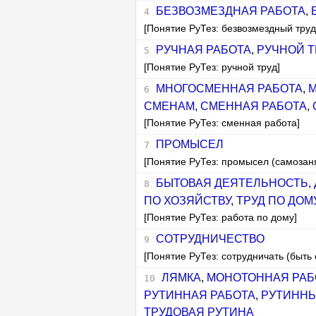
БЕЗВОЗМЕЗДНАЯ РАБОТА
,
[Понятие РуТез: безвозмездный труд
РУЧНАЯ РАБОТА
,
РУЧНОЙ Т
[Понятие РуТез: ручной труд]
МНОГОСМЕННАЯ РАБОТА
,
СМЕНАМ
,
СМЕННАЯ РАБОТА
,
[Понятие РуТез: сменная работа]
ПРОМЫСЕЛ
[Понятие РуТез: промысел (самозаня
БЫТОВАЯ ДЕЯТЕЛЬНОСТЬ
,
ПО ХОЗЯЙСТВУ
,
ТРУД ПО ДОМ
[Понятие РуТез: работа по дому]
СОТРУДНИЧЕСТВО
[Понятие РуТез: сотрудничать (быть
ЛЯМКА
,
МОНОТОННАЯ РАБ
РУТИННАЯ РАБОТА
,
РУТИННЫ
ТРУДОВАЯ РУТИНА