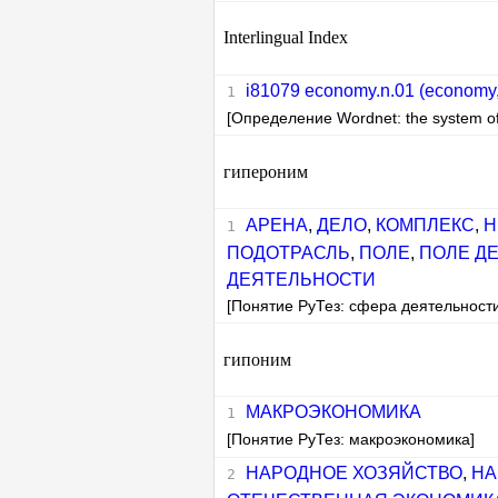
Interlingual Index
i81079 economy.n.01 (economy
[Определение Wordnet: the system of 
гипероним
АРЕНА
,
ДЕЛО
,
КОМПЛЕКС
,
Н
ПОДОТРАСЛЬ
,
ПОЛЕ
,
ПОЛЕ Д
ДЕЯТЕЛЬНОСТИ
[Понятие РуТез: сфера деятельност
гипоним
МАКРОЭКОНОМИКА
[Понятие РуТез: макроэкономика]
НАРОДНОЕ ХОЗЯЙСТВО
,
НА